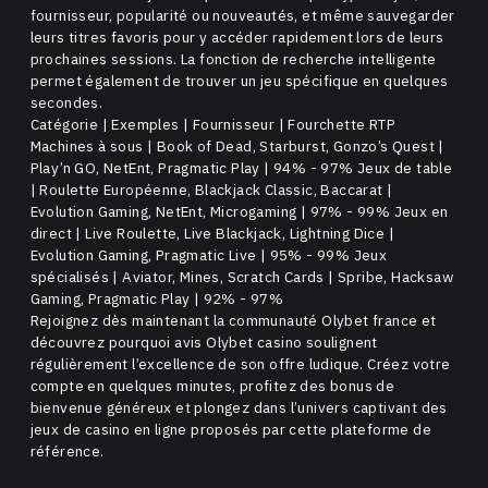
fournisseur, popularité ou nouveautés, et même sauvegarder
leurs titres favoris pour y accéder rapidement lors de leurs
prochaines sessions. La fonction de recherche intelligente
permet également de trouver un jeu spécifique en quelques
secondes.
Catégorie | Exemples | Fournisseur | Fourchette RTP
Machines à sous | Book of Dead, Starburst, Gonzo’s Quest |
Play’n GO, NetEnt, Pragmatic Play | 94% - 97% Jeux de table
| Roulette Européenne, Blackjack Classic, Baccarat |
Evolution Gaming, NetEnt, Microgaming | 97% - 99% Jeux en
direct | Live Roulette, Live Blackjack, Lightning Dice |
Evolution Gaming, Pragmatic Live | 95% - 99% Jeux
spécialisés | Aviator, Mines, Scratch Cards | Spribe, Hacksaw
Gaming, Pragmatic Play | 92% - 97%
Rejoignez dès maintenant la communauté Olybet france et
découvrez pourquoi avis Olybet casino soulignent
régulièrement l’excellence de son offre ludique. Créez votre
compte en quelques minutes, profitez des bonus de
bienvenue généreux et plongez dans l’univers captivant des
jeux de casino en ligne proposés par cette plateforme de
référence.