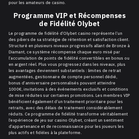
pour les amateurs de casino.
Programme VIP et Récompenses
de Fidélité Olybet
Le programme de fidélité d’Olybet casino représente l’un
des piliers de sa stratégie de rétention et satisfaction client.
Structuré en plusieurs niveaux progressifs allant de Bronze à
Diamant, ce système récompense chaque euro misé par
l’accumulation de points de fidélité convertibles en bonus ou
en argent réel. Plus vous progressez dans les niveaux, plus
les avantages deviennent substantiels : limites de retrait
augmentées, gestionnaire de compte personnel dédié,
bonus d’anniversaire personnalisés pouvant atteindre
1000€, invitations à des événements exclusifs et conditions
de mise réduites sur certaines promotions. Les membres VIP
bénéficient également d’un traitement prioritaire pour les
retraits, avec des délais de traitement considérablement
réduits. Ce programme de fidélité transforme véritablement
l’expérience de jeu sur casino Olybet, créant un sentiment
d’appartenance et de reconnaissance pour les joueurs les
plus actifs et fidèles à la plateforme.