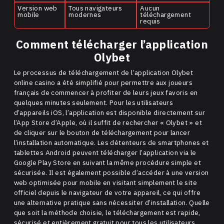
Version web
Tous navigateurs
Aucun
mobile
modernes
téléchargement
requis
Comment télécharger l’application
Olybet
Le processus de téléchargement de l’application Olybet
online casino a été simplifié pour permettre aux joueurs
français de commencer à profiter de leurs jeux favoris en
quelques minutes seulement. Pour les utilisateurs
d’appareils iOS, l’application est disponible directement sur
l’App Store d’Apple, où il suffit de rechercher « Olybet » et
de cliquer sur le bouton de téléchargement pour lancer
l’installation automatique. Les détenteurs de smartphones et
tablettes Android peuvent télécharger l’application via le
Google Play Store en suivant la même procédure simple et
sécurisée. Il est également possible d’accéder à une version
web optimisée pour mobile en visitant simplement le site
officiel depuis le navigateur de votre appareil, ce qui offre
une alternative pratique sans nécessiter d’installation. Quelle
que soit la méthode choisie, le téléchargement est rapide,
sécurisé et entièrement gratuit pour tous les utilisateurs.