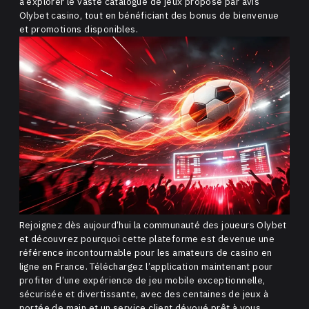
à explorer le vaste catalogue de jeux proposé par avis
Olybet casino, tout en bénéficiant des bonus de bienvenue
et promotions disponibles.
Rejoignez dès aujourd’hui la communauté des joueurs Olybet
et découvrez pourquoi cette plateforme est devenue une
référence incontournable pour les amateurs de casino en
ligne en France. Téléchargez l’application maintenant pour
profiter d’une expérience de jeu mobile exceptionnelle,
sécurisée et divertissante, avec des centaines de jeux à
portée de main et un service client dévoué prêt à vous