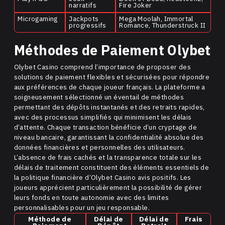
narratifs
Fire Joker
Microgaming
Jackpots
Mega Moolah, Immortal
progressifs
Romance, Thunderstruck II
Méthodes de Paiement Olybet
Olybet Casino comprend l’importance de proposer des
solutions de paiement flexibles et sécurisées pour répondre
aux préférences de chaque joueur français. La plateforme a
soigneusement sélectionné un éventail de méthodes
permettant des dépôts instantanés et des retraits rapides,
avec des processus simplifiés qui minimisent les délais
d’attente. Chaque transaction bénéficie d’un cryptage de
niveau bancaire, garantissant la confidentialité absolue des
données financières et personnelles des utilisateurs.
L’absence de frais cachés et la transparence totale sur les
délais de traitement constituent des éléments essentiels de
la politique financière d’Olybet Casino avis positifs. Les
joueurs apprécient particulièrement la possibilité de gérer
leurs fonds en toute autonomie avec des limites
personnalisables pour un jeu responsable.
Méthode de
Délai de
Délai de
Frais