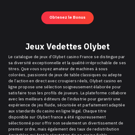
Obtenez le Bonus
Jeux Vedettes Olybet
Le catalogue de jeux d’Olybet casino France se distingue par
sa diversité exceptionnelle et la qualité irréprochable de ses
titres. Que vous soyez amateur de machines à sous
colorées, passionné de jeux de table classiques ou adepte
de l’action en direct avec croupiers réels, Olybet casino en
ligne propose une sélection soigneusement élaborée pour
satisfaire tous les profils de joueurs. La plateforme collabore
avec les meilleurs éditeurs de l’industrie pour garantir une
expérience de jeu fluide, sécurisée et parfaitement adaptée
aux standards du casino en ligne légal. Chaque titre
disponible sur Olybet france a été rigoureusement
sélectionné pour offrir non seulement un divertissement de
premier ordre, mais également des taux de redistribution